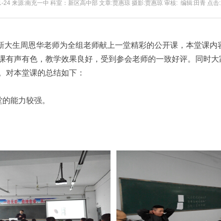
-11-24 来源:南充一中 科室：新区高中部 文章:贾惠琼 摄影:贾惠琼 审核: 编辑:田青 点击:
，新大生周恩华老师为全组老师献上一堂精彩的公开课，本堂课内
课有声有色，教学效果良好，受到参会老师的一致好评。同时大
。对本堂课的总结如下：
堂的能力较强。
。