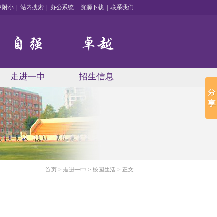
中附小
|
站内搜索
|
办公系统
|
资源下载
|
联系我们
走进一中
招生信息
首页
>
走进一中
>
校园生活
> 正文