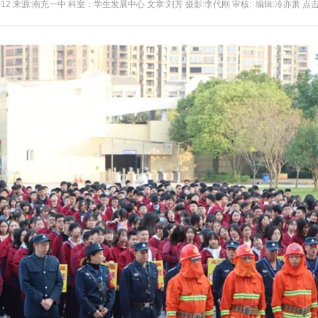
11-12 来源:南充一中 科室：学生发展中心 文章:刘芳 摄影:李代刚 审核: 编辑:冷亦萧 点击