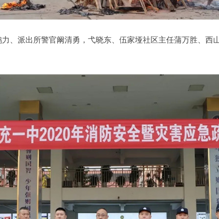
力、派出所警官阚清勇，弋晓东、伍家垭社区主任蒲万胜、西山