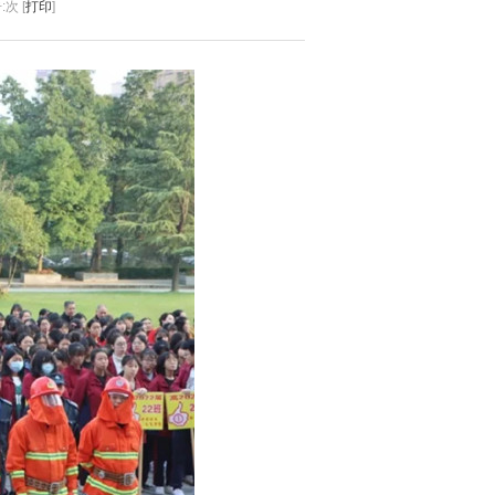
:
次 [
打印
]